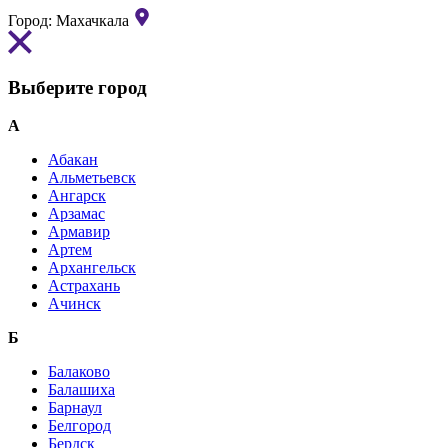
Город:
Махачкала
Выберите город
А
Абакан
Альметьевск
Ангарск
Арзамас
Армавир
Артем
Архангельск
Астрахань
Ачинск
Б
Балаково
Балашиха
Барнаул
Белгород
Бердск