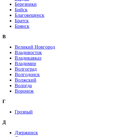
Березники
Бийск
Благовещенск
Братск
Брянск
В
Великий Новгород
Владивосток
Владикавказ
Владимир
Волгоград
Волгодонск
Волжский
Вологда
Воронеж
Г
Грозный
Д
Дзержинск