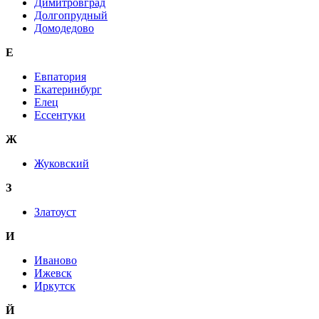
Димитровград
Долгопрудный
Домодедово
Е
Евпатория
Екатеринбург
Елец
Ессентуки
Ж
Жуковский
З
Златоуст
И
Иваново
Ижевск
Иркутск
Й