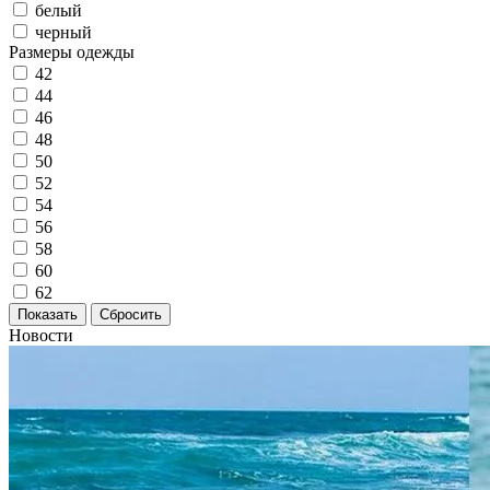
белый
черный
Размеры одежды
42
44
46
48
50
52
54
56
58
60
62
Новости