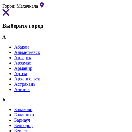
Город:
Махачкала
Выберите город
А
Абакан
Альметьевск
Ангарск
Арзамас
Армавир
Артем
Архангельск
Астрахань
Ачинск
Б
Балаково
Балашиха
Барнаул
Белгород
Бердск