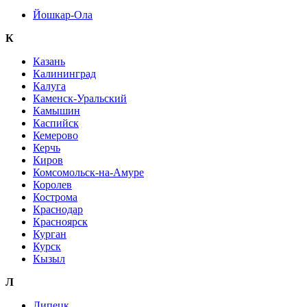
Йошкар-Ола
К
Казань
Калининград
Калуга
Каменск-Уральский
Камышин
Каспийск
Кемерово
Керчь
Киров
Комсомольск-на-Амуре
Королев
Кострома
Краснодар
Красноярск
Курган
Курск
Кызыл
Л
Липецк