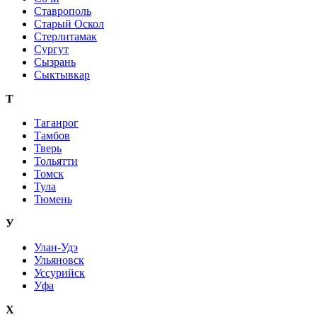
Ставрополь
Старый Оскол
Стерлитамак
Сургут
Сызрань
Сыктывкар
Т
Таганрог
Тамбов
Тверь
Тольятти
Томск
Тула
Тюмень
У
Улан-Удэ
Ульяновск
Уссурийск
Уфа
Х