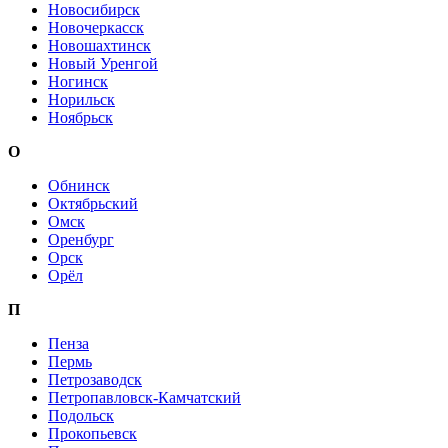
Новосибирск
Новочеркасск
Новошахтинск
Новый Уренгой
Ногинск
Норильск
Ноябрьск
О
Обнинск
Октябрьский
Омск
Оренбург
Орск
Орёл
П
Пенза
Пермь
Петрозаводск
Петропавловск-Камчатский
Подольск
Прокопьевск