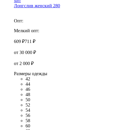
хит
Лонгслив женский 280
Опт:
Мелкий опт:
609 ₽
711 ₽
от 30 000 ₽
от 2 000 ₽
Размеры одежды
42
44
46
48
50
52
54
56
58
60