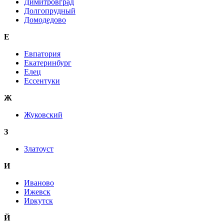
Димитровград
Долгопрудный
Домодедово
Е
Евпатория
Екатеринбург
Елец
Ессентуки
Ж
Жуковский
З
Златоуст
И
Иваново
Ижевск
Иркутск
Й