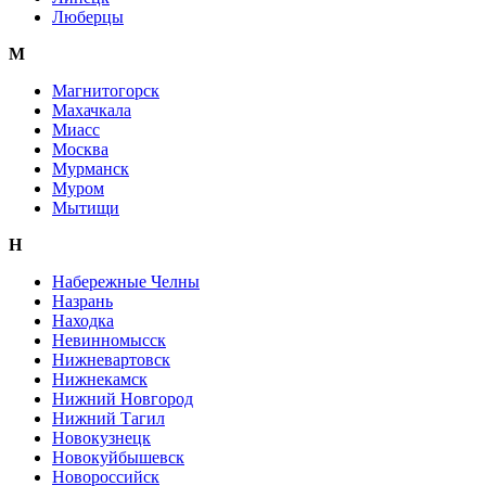
Люберцы
М
Магнитогорск
Махачкала
Миасс
Москва
Мурманск
Муром
Мытищи
Н
Набережные Челны
Назрань
Находка
Невинномысск
Нижневартовск
Нижнекамск
Нижний Новгород
Нижний Тагил
Новокузнецк
Новокуйбышевск
Новороссийск