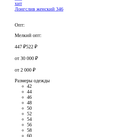
хит
Лонгслив женский 346
Опт:
Мелкий опт:
447 ₽
522 ₽
от 30 000 ₽
от 2 000 ₽
Размеры одежды
42
44
46
48
50
52
54
56
58
60