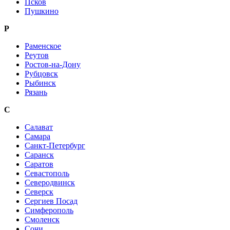
Псков
Пушкино
Р
Раменское
Реутов
Ростов-на-Дону
Рубцовск
Рыбинск
Рязань
С
Салават
Самара
Санкт-Петербург
Саранск
Саратов
Севастополь
Северодвинск
Северск
Сергиев Посад
Симферополь
Смоленск
Сочи